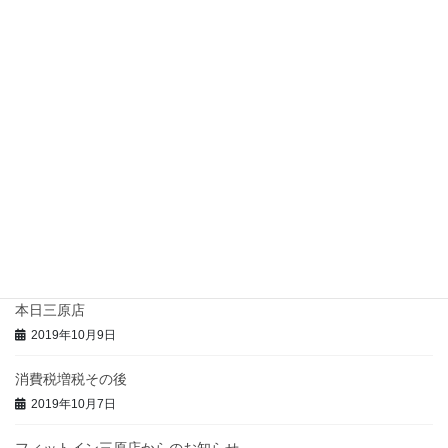
ストレスから起こる体調不良の話
2022年8月9日
人はなぜリラクゼーションに行くのか？
2022年4月26日
緊急事態宣言延長を受けての営業状況のお知らせ
2021年9月9日
まん延防止等重点措置を受けての営業のお知らせ
2021年8月22日
本日三原店
2019年10月9日
消費税増税その後
2019年10月7日
フィットイン三原店からのお知らせ