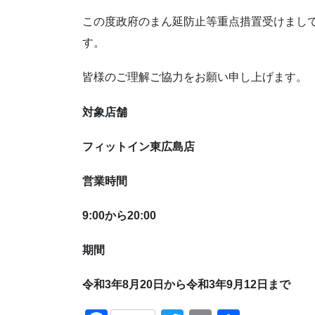
この度政府のまん延防止等重点措置受けまし
す。
皆様のご理解ご協力をお願い申し上げます。
対象店舗
フィットイン東広島店
営業時間
9:00から20:00
期間
令和
3
年
8
月
20
日から令和
3
年
9
月
12
日まで