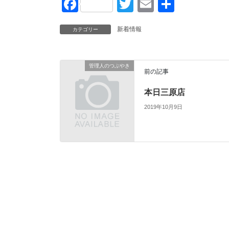
F
T
E
共
a
wi
m
有
新着情報
カテゴリー
c
tt
ail
e
er
b
管理人のつぶやき
前の記事
o
本日三原店
o
2019年10月9日
k