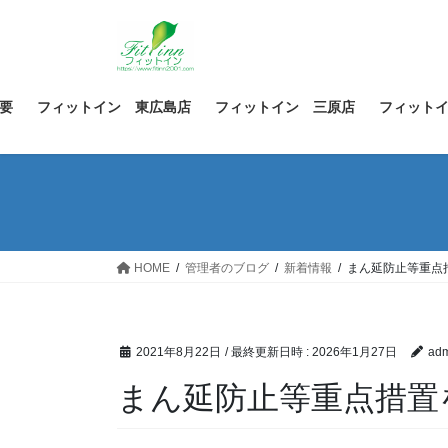
コ
ナ
ン
ビ
テ
ゲ
ン
ー
ツ
シ
要
フィットイン 東広島店
フィットイン 三原店
フィット
へ
ョ
ス
ン
キ
に
ッ
移
プ
動
HOME
管理者のブログ
新着情報
まん延防止等重点
2021年8月22日
/ 最終更新日時 :
2026年1月27日
adm
まん延防止等重点措置